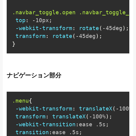
.navbar_toggle.open .navbar_toggle_ic
top
:
 -10px
;
-webkit-transform
:
rotate
(
-45deg
)
;
transform
:
rotate
(
-45deg
)
;
}
ナビゲーション部分
.menu
{
-webkit-transform
:
translateX
(
-100%
)
transform
:
translateX
(
-100%
)
;
-webkit-transition
:
ease .5s
;
transition
:
ease .5s
;