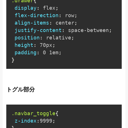
.drawer
{
display
:
 flex
;
flex-direction
:
 row
;
align-items
:
 center
;
justify-content
:
 space-between
;
position
:
 relative
;
height
:
 70px
;
padding
:
 0 1em
;
}
トグル部分
.navbar_toggle
{
z-index
:
9999
;