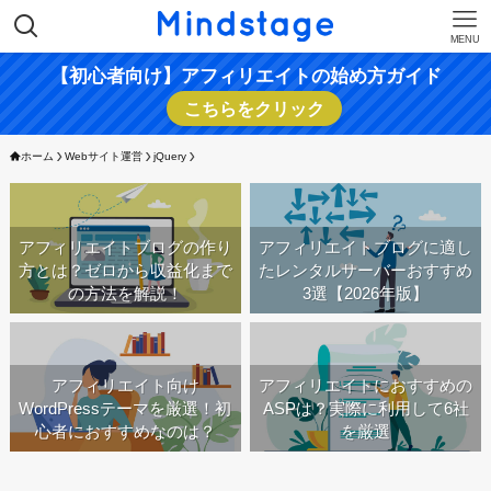
MENU
【初心者向け】アフィリエイトの始め方ガイド
こちらをクリック
ホーム
Webサイト運営
jQuery
アフィリエイトブログの作り
アフィリエイトブログに適し
方とは？ゼロから収益化まで
たレンタルサーバーおすすめ
の方法を解説！
3選【2026年版】
アフィリエイト向け
アフィリエイトにおすすめの
WordPressテーマを厳選！初
ASPは？実際に利用して6社
心者におすすめなのは？
を厳選