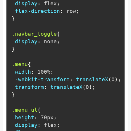
display
:
 flex
;
flex-direction
:
 row
;
}
.navbar_toggle
{
display
:
 none
;
}
.menu
{
width
:
 100%
;
-webkit-transform
:
translateX
(
0
)
;
transform
:
translateX
(
0
)
;
}
.menu ul
{
height
:
 70px
;
display
:
 flex
;