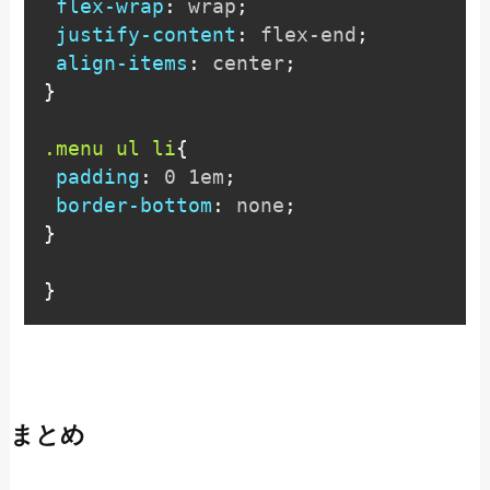
flex-wrap
:
 wrap
;
justify-content
:
 flex-end
;
align-items
:
 center
;
}
.menu ul li
{
padding
:
 0 1em
;
border-bottom
:
 none
;
}
}
まとめ