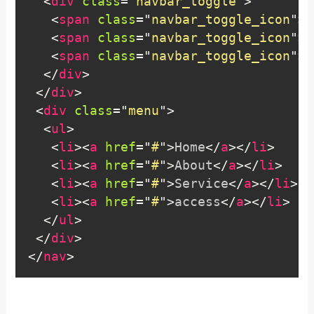
<
div
class
=
"
navbar_toggle
"
>
<
span
class
=
"
navbar_toggle_icon
"
>
<
<
span
class
=
"
navbar_toggle_icon
"
>
<
<
span
class
=
"
navbar_toggle_icon
"
>
<
</
div
>
</
div
>
<
div
class
=
"
menu
"
>
<
ul
>
<
li
>
<
a
href
=
"
#
"
>
Home
</
a
>
</
li
>
<
li
>
<
a
href
=
"
#
"
>
About
</
a
>
</
li
>
<
li
>
<
a
href
=
"
#
"
>
Service
</
a
>
</
li
>
<
li
>
<
a
href
=
"
#
"
>
access
</
a
>
</
li
>
</
ul
>
</
div
>
</
nav
>