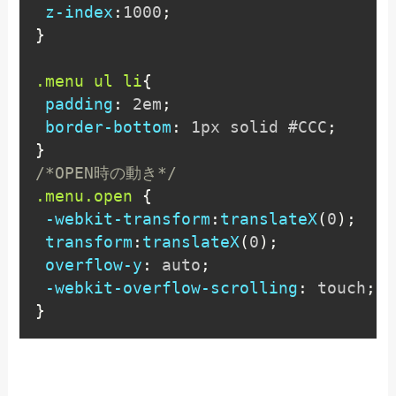
z-index
:
1000
;
}
.menu ul li
{
padding
:
 2em
;
border-bottom
:
 1px solid #CCC
;
}
/*OPEN時の動き*/
.menu.open
{
-webkit-transform
:
translateX
(
0
)
;
transform
:
translateX
(
0
)
;
overflow-y
:
 auto
;
-webkit-overflow-scrolling
:
 touch
;
}