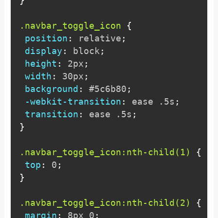
}
.navbar_toggle_icon
{
position
:
 relative
;
display
:
 block
;
height
:
 2px
;
width
:
 30px
;
background
:
 #5c6b80
;
-webkit-transition
:
 ease .5s
;
transition
:
 ease .5s
;
}
.navbar_toggle_icon:nth-child(1)
{
top
:
 0
;
}
.navbar_toggle_icon:nth-child(2)
{
margin
:
 8px 0
;