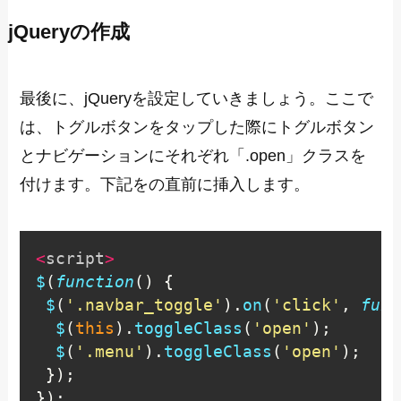
jQueryの作成
最後に、jQueryを設定していきましょう。ここで
は、トグルボタンをタップした際にトグルボタン
とナビゲーションにそれぞれ「.open」クラスを
付けます。下記をの直前に挿入します。
<
script
>
$
(
function
(
)
{
$
(
'.navbar_toggle'
)
.
on
(
'click'
,
func
$
(
this
)
.
toggleClass
(
'open'
)
;
$
(
'.menu'
)
.
toggleClass
(
'open'
)
;
}
)
;
}
)
;