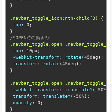
}
.navbar_toggle_icon:nth-child(3)
{
top
:
 0
;
}
/*OPEN時の動き*/
.navbar_toggle.open .navbar_toggle_ic
top
:
 10px
;
-webkit-transform
:
rotate
(
45deg
)
;
transform
:
rotate
(
45deg
)
;
}
.navbar_toggle.open .navbar_toggle_ic
-webkit-transform
:
translateY
(
-50%
)
;
transform
:
translateY
(
-50%
)
;
opacity
:
 0
;
}