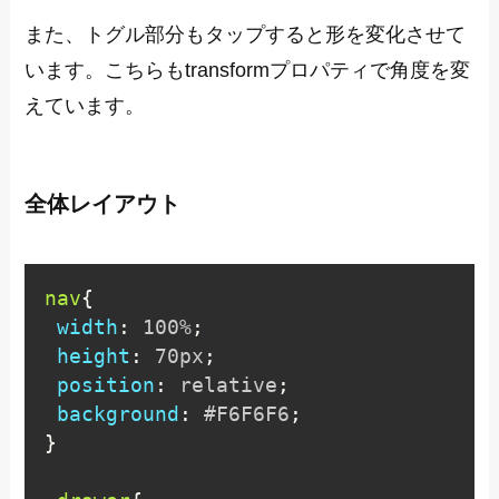
また、トグル部分もタップすると形を変化させて
います。こちらもtransformプロパティで角度を変
えています。
全体レイアウト
nav
{
width
:
 100%
;
height
:
 70px
;
position
:
 relative
;
background
:
 #F6F6F6
;
}