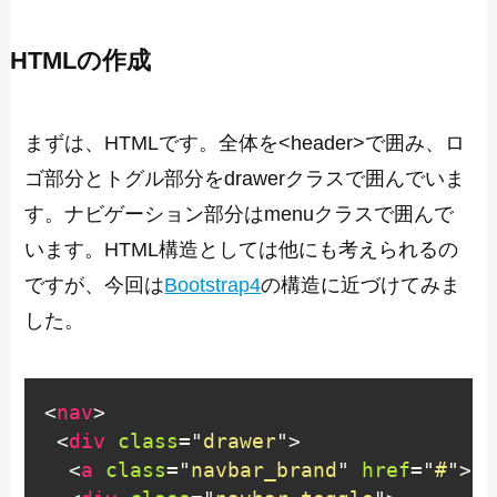
HTMLの作成
まずは、HTMLです。全体を<header>で囲み、ロ
ゴ部分とトグル部分をdrawerクラスで囲んでいま
す。ナビゲーション部分はmenuクラスで囲んで
います。HTML構造としては他にも考えられるの
ですが、今回は
Bootstrap4
の構造に近づけてみま
した。
<
nav
>
<
div
class
=
"
drawer
"
>
<
a
class
=
"
navbar_brand
"
href
=
"
#
"
>
Na