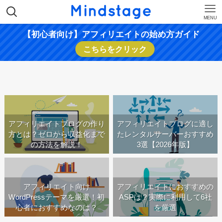
MENU
【初心者向け】アフィリエイトの始め方ガイド
こちらをクリック
アフィリエイトブログの作り
アフィリエイトブログに適し
方とは？ゼロから収益化まで
たレンタルサーバーおすすめ
の方法を解説！
3選【2026年版】
アフィリエイト向け
アフィリエイトにおすすめの
WordPressテーマを厳選！初
ASPは？実際に利用して6社
心者におすすめなのは？
を厳選