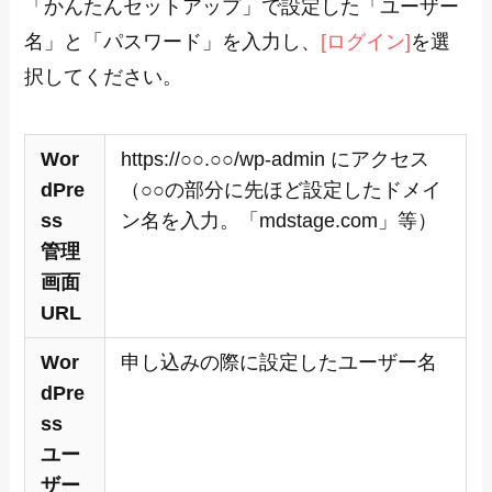
「かんたんセットアップ」で設定した「ユーザー
名」と「パスワード」を入力し、
[ログイン]
を選
択してください。
Wor
https://○○.○○/wp-admin にアクセス
dPre
（○○の部分に先ほど設定したドメイ
ss
ン名を入力。「mdstage.com」等）
管理
画面
URL
Wor
申し込みの際に設定したユーザー名
dPre
ss
ユー
ザー