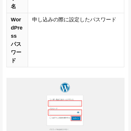
名
Wor
申し込みの際に設定したパスワード
dPre
ss
パス
ワー
ド